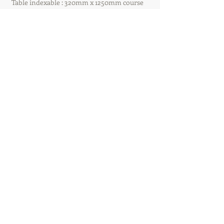
Table indexable : 320mm x 1250mm course
750mm
Course de selle : 250mm
Course du genou : 400mm
Milling Machine - Universal headTOS
Olomouc - Czechia
FGU-32 utilisé