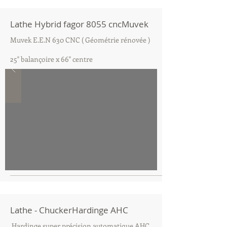
Lathe Hybrid fagor 8055 cncMuvek
Muvek E.E.N 630 CNC ( Géométrie rénovée )
25" balançoire x 66" centre
Lathe - ChuckerHardinge AHC
Hardinge super précision automatique AHC.